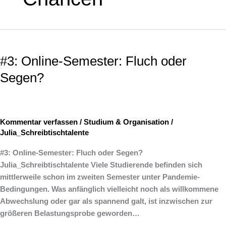
#3:
Online-
#3: Online-Semester: Fluch oder
Semester:
Fluch
Segen?
oder
Segen?
Kommentar verfassen
/
Studium & Organisation
/
Julia_Schreibtischtalente
#3: Online-Semester: Fluch oder Segen?
Julia_Schreibtischtalente ­Viele Studierende befinden sich
mittlerweile schon im zweiten Semester unter Pandemie-
Bedingungen. Was anfänglich vielleicht noch als willkommene
Abwechslung oder gar als spannend galt, ist inzwischen zur
größeren Belastungsprobe geworden…