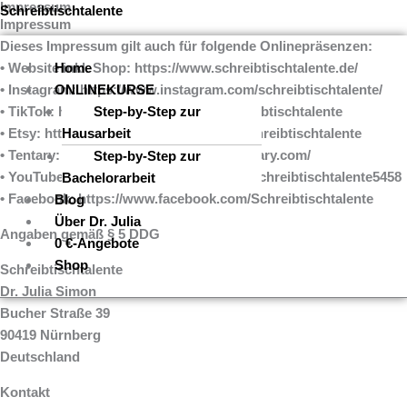
Impressum
Zum
Menü
Schreibtischtalente
Impressum
Inhalt
Dieses Impressum gilt auch für folgende Onlinepräsenzen:
springen
• Website inkl. Shop: https://www.schreibtischtalente.de/
Home
• Instagram: https://www.instagram.com/schreibtischtalente/
ONLINEKURSE
• TikTok: https://www.tiktok.com/@schreibtischtalente
Step-by-Step zur
• Etsy: https://www.etsy.com/de/shop/Schreibtischtalente
Hausarbeit
• Tentary: https://schreibtischtalente.tentary.com/
Step-by-Step zur
• YouTube: https://www.youtube.com/@schreibtischtalente5458
Bachelorarbeit
• Facebook: https://www.facebook.com/Schreibtischtalente
Blog
Über Dr. Julia
Angaben gemäß § 5 DDG
0 €-Angebote
Shop
Schreibtischtalente
Dr. Julia Simon
Bucher Straße 39
90419 Nürnberg
Deutschland
Kontakt