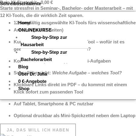
Dein KI-Starterkit - 0,00 €
Zum
Menü
Schreibtischtalente
Starte stressfrei in Seminar-, Bachelor- oder Masterarbeit – mit
Inhalt
12 KI-Tools, die dir wirklich Zeit sparen.
springen
12 sorgfältig ausgewählte KI-Tools
Home
fürs wissenschaftliche
Arbeiten (auf 17 Seiten)
ONLINEKURSE
Step-by-Step zur
Kurz & klar erklärt:
Was kann das Tool – wofür ist es
Hausarbeit
geeignet – worauf musst du achten?
Step-by-Step zur
Bachelorarbeit
Konkrete Beispiele
für typische Uni-Aufgaben
Blog
Schnellübersicht:
Welche Aufgabe – welches Tool?
Über Dr. Julia
0 €-Angebote
Klickbare Links direkt im PDF
– du kommst mit einem
Shop
Klick sofort zum passenden Tool
Auf Tablet, Smartphone & PC nutzbar
Optional druckbar
als Mini-Spickzettel neben dem Laptop
JA, DAS WILL ICH HABEN