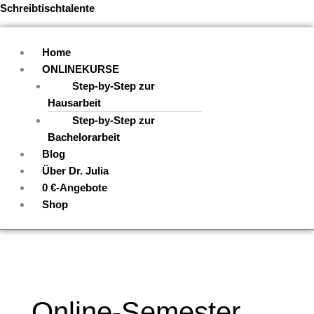
Zum
Menü
Schreibtischtalente
Inhalt
springen
Home
ONLINEKURSE
Step-by-Step zur
Hausarbeit
Step-by-Step zur
Bachelorarbeit
Blog
Über Dr. Julia
0 €-Angebote
Shop
Online-Semester