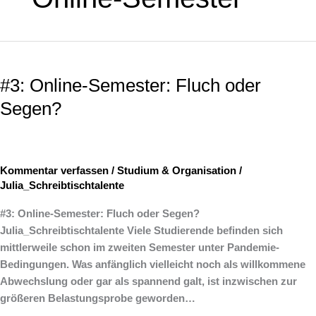
#3:
Online-
#3: Online-Semester: Fluch oder
Semester:
Fluch
Segen?
oder
Segen?
Kommentar verfassen
/
Studium & Organisation
/
Julia_Schreibtischtalente
#3: Online-Semester: Fluch oder Segen?
Julia_Schreibtischtalente ­Viele Studierende befinden sich
mittlerweile schon im zweiten Semester unter Pandemie-
Bedingungen. Was anfänglich vielleicht noch als willkommene
Abwechslung oder gar als spannend galt, ist inzwischen zur
größeren Belastungsprobe geworden…