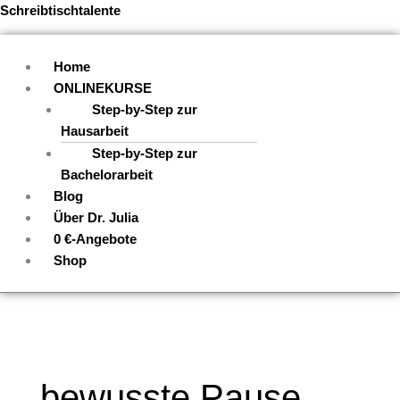
Zum
Menü
Schreibtischtalente
Inhalt
springen
Home
ONLINEKURSE
Step-by-Step zur
Hausarbeit
Step-by-Step zur
Bachelorarbeit
Blog
Über Dr. Julia
0 €-Angebote
Shop
bewusste Pause