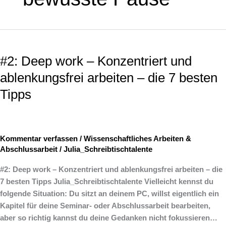
#2:
Deep
#2: Deep work – Konzentriert und
work
–
ablenkungsfrei arbeiten – die 7 besten
Konzentriert
Tipps
und
ablenkungsfrei
arbeiten
–
Kommentar verfassen
/
Wissenschaftliches Arbeiten &
die
Abschlussarbeit
/
Julia_Schreibtischtalente
7
besten
#2: Deep work – Konzentriert und ablenkungsfrei arbeiten – die
Tipps
7 besten Tipps Julia_Schreibtischtalente Vielleicht kennst du
folgende Situation: Du sitzt an deinem PC, willst eigentlich ein
Kapitel für deine Seminar- oder Abschlussarbeit bearbeiten,
aber so richtig kannst du deine Gedanken nicht fokussieren…