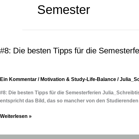
Semester
#8:
Die
#8: Die besten Tipps für die Semesterfe
besten
Tipps
für
die
Ein Kommentar
/
Motivation & Study-Life-Balance
/
Julia_Sc
Semesterferien
#8: Die besten Tipps für die Semesterferien Julia_Schreib
entspricht das Bild, das so mancher von den Studierenden
Weiterlesen »