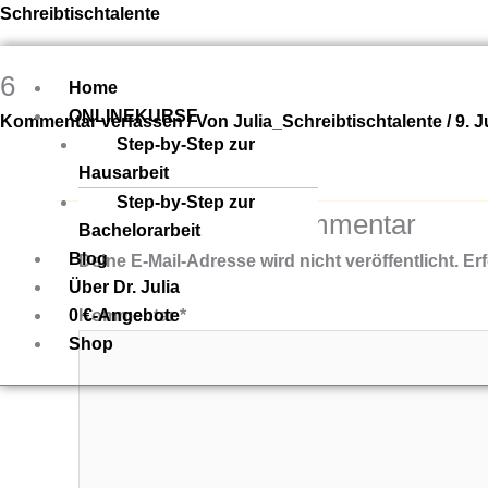
Zum
Menü
Schreibtischtalente
Inhalt
springen
6
Home
ONLINEKURSE
Kommentar verfassen
/ Von
Julia_Schreibtischtalente
/
9. J
Step-by-Step zur
Hausarbeit
Step-by-Step zur
Schreibe einen Kommentar
Bachelorarbeit
Blog
Deine E-Mail-Adresse wird nicht veröffentlicht.
Erf
Über Dr. Julia
0 €-Angebote
Kommentar
*
Shop