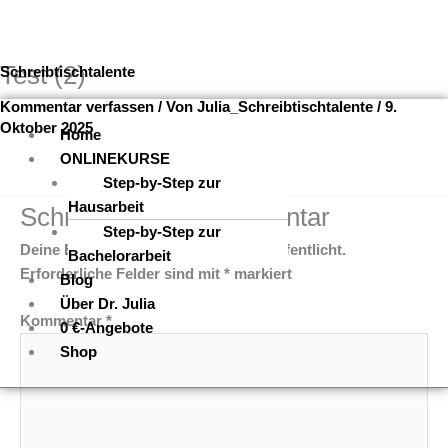
Test (2)
Zum
Menü
Schreibtischtalente
Inhalt
Kommentar verfassen
/ Von
Julia_Schreibtischtalente
/
9.
springen
Oktober 2025
Home
ONLINEKURSE
Step-by-Step zur
Hausarbeit
Schreibe einen Kommentar
Step-by-Step zur
Deine E-Mail-Adresse wird nicht veröffentlicht.
Bachelorarbeit
Erforderliche Felder sind mit
*
markiert
Blog
Über Dr. Julia
Kommentar
*
0 €-Angebote
Shop