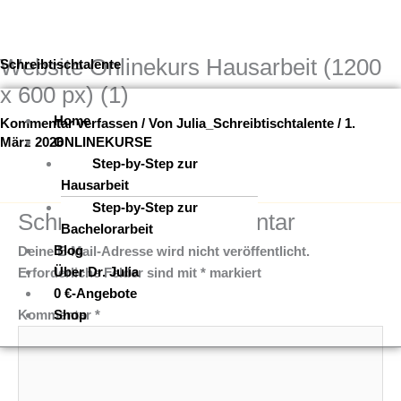
Website Onlinekurs Hausarbeit (1200
Zum
Menü
Schreibtischtalente
Inhalt
x 600 px) (1)
springen
Home
Kommentar verfassen
/ Von
Julia_Schreibtischtalente
/
1.
ONLINEKURSE
März 2026
Step-by-Step zur
Hausarbeit
Step-by-Step zur
Schreibe einen Kommentar
Bachelorarbeit
Blog
Deine E-Mail-Adresse wird nicht veröffentlicht.
Über Dr. Julia
Erforderliche Felder sind mit
*
markiert
0 €-Angebote
Kommentar
*
Shop