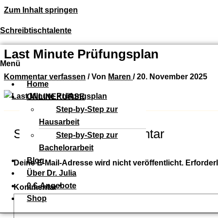
Zum Inhalt springen
Schreibtischtalente
Last Minute Prüfungsplan
Menü
Kommentar verfassen
/ Von
Maren
/
20. November 2025
Home
ONLINEKURSE
Step-by-Step zur
Hausarbeit
Schreibe einen Kommentar
Step-by-Step zur
Bachelorarbeit
Blog
Deine E-Mail-Adresse wird nicht veröffentlicht.
Erforder
Über Dr. Julia
0 €-Angebote
Kommentar
*
Shop