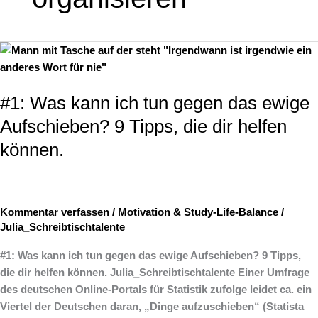
#1:
Was
kann
#1: Was kann ich tun gegen das ewige
ich
tun
Aufschieben? 9 Tipps, die dir helfen
gegen
können.
das
ewige
Aufschieben?
9
Kommentar verfassen
/
Motivation & Study-Life-Balance
/
Tipps,
Julia_Schreibtischtalente
die
dir
#1: Was kann ich tun gegen das ewige Aufschieben? 9 Tipps,
helfen
die dir helfen können. Julia_Schreibtischtalente ­Einer Umfrage
können.
des deutschen Online-Portals für Statistik zufolge leidet ca. ein
Viertel der Deutschen daran, „Dinge aufzuschieben“ (Statista