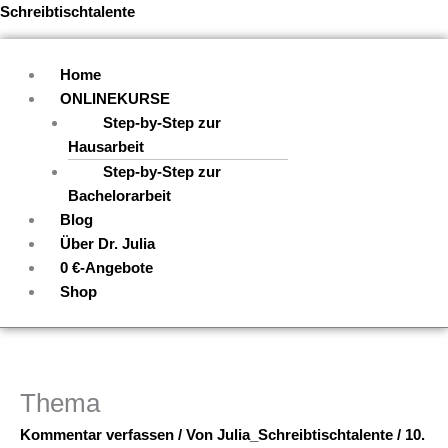
Zum
Menü
Schreibtischtalente
Inhalt
springen
Home
ONLINEKURSE
Step-by-Step zur
Hausarbeit
Step-by-Step zur
Bachelorarbeit
Blog
Über Dr. Julia
0 €-Angebote
Shop
Thema
Kommentar verfassen
/ Von
Julia_Schreibtischtalente
/
10.