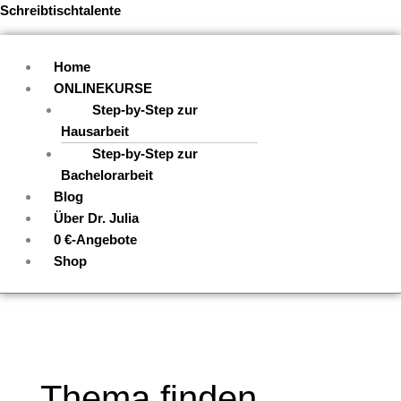
Zum
Menü
Schreibtischtalente
Inhalt
springen
Home
ONLINEKURSE
Step-by-Step zur
Hausarbeit
Step-by-Step zur
Bachelorarbeit
Blog
Über Dr. Julia
0 €-Angebote
Shop
Thema finden